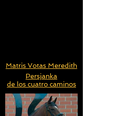
Matris Votas Meredith
Persjanka
de los cuatro caminos