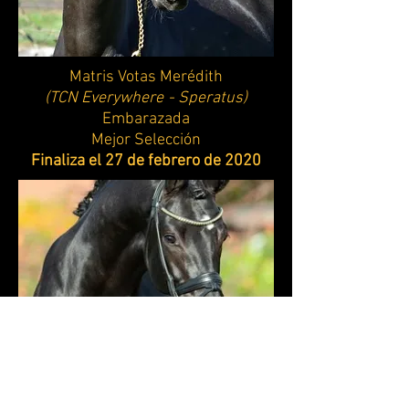
Matris Votas Merédith
(TCN Everywhere
- Speratus)
Embarazada
Mejor Selección
Finaliza el 27 de febrero de 2020
Persjanka de los cuatro caminos
(Maserati
- Muenchhausen TSF)