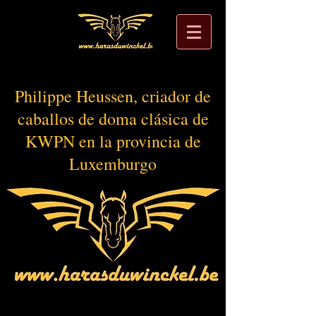
Philippe Heussen, criador de
caballos de doma clásica de
KWPN en la provincia de
Luxemburgo