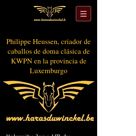
Philippe Heussen, criador de
caballos de doma clásica de
KWPN en la provincia de
Luxemburgo