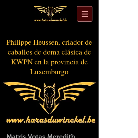
Philippe Heussen, criador de
caballos de doma clásica de
KWPN en la provincia de
Luxemburgo
Matris Votas Meredith